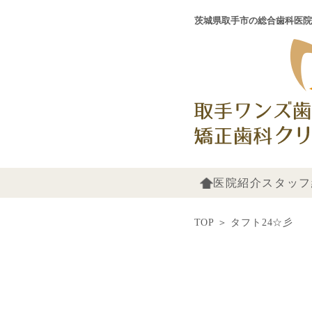
茨城県取手市の総合歯科医院
医院紹介
スタッフ
TOP
＞
タフト24☆彡