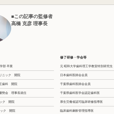
■この記事の監修者
高橋 克彦 理事長
修了研修・学会等
歯学部 卒業
元 昭和大学歯科理工学教室特別研究生
クリニック 開院
日本歯科医師会会員
矯正歯科 開院
千葉県歯科医師会会員
 優勢会 理事長就任
千葉県歯科医学会認定歯科医
ニック 開院
厚生労働省認可臨床研修指導医
リニック 開院
臨床歯科麻酔管理指導医