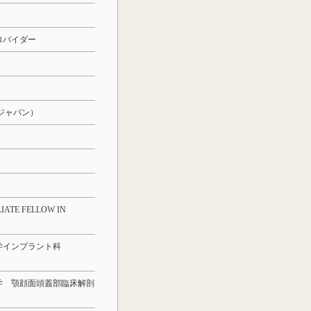
ロバイダー
ジャパン）
E FELLOW IN
学インプラント科
学 顎顔面頭蓋部臨床解剖