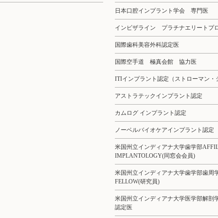
日本口腔インプラント学会 専門医
インビザライン プラチナエリートプ
国際歯科美容外科認定医
国際空手道 極真会館 協力医
ITIインプラント認定（ストローマン・
アストラテックインプラント認定
カムログ インプラント認定
ノーベルバイオケアインプラント認定
米国州立インディアナ大学歯学部AFFILIAT
IMPLANTOLOGY(同窓会会員)
米国州立インディアナ大学歯学部歯周
FELLOW(研究員)
米国州立インディアナ大学医学部解剖
認定医