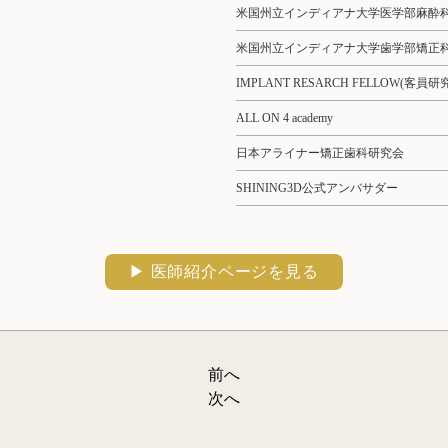
米国州立インディアナ大学医学部麻酔
米国州立インディアナ大学歯学部矯正
IMPLANT RESARCH FELLOW(客員研
ALL ON 4 academy
日本アライナー矯正歯科研究会
SHINING3D公式アンバサダー
▶︎ 医師紹介ページを見る
前へ
次へ