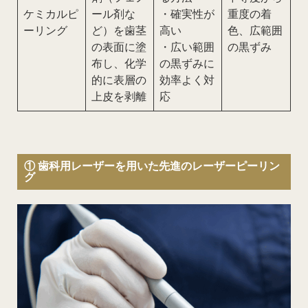
ケミカルピ
ール剤な
・確実性が
重度の着
ーリング
ど）を歯茎
高い
色、広範囲
の表面に塗
・広い範囲
の黒ずみ
布し、化学
の黒ずみに
的に表層の
効率よく対
上皮を剥離
応
① 歯科用レーザーを用いた先進のレーザーピーリン
グ