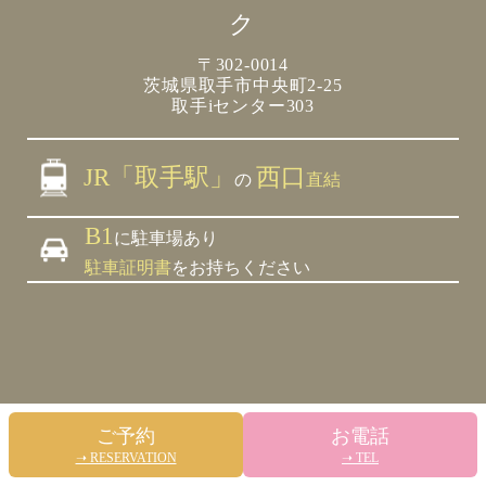
ク
〒302-0014
茨城県取手市中央町2-25
取手iセンター303
JR「取手駅」
西口
の
直結
B1
に駐車場あり
駐車証明書
をお持ちください
ご予約
お電話
➝ RESERVATION
➝ TEL