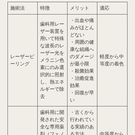
施術法
特徴
メリット
適応
・出血や痛
歯科用レー
みがほとん
ザー装置を
どない
用いて特殊
・周囲の健
な波長のレ
康な組織へ
ーザー光を
レーザーピ
のダメージ
軽度から中
メラニン色
ーリング
が最小限
等度の着色
素にのみ選
・殺菌効果
択的に照射
・治癒促進
し、熱エネ
効果
ルギーで除
・回復が早
去
い
歯科用に開
・古くから
発された安
行われてい
全な専用薬
る実績のあ
剤（フェノ
る方法
中等度から