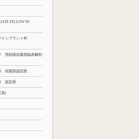
E FELLOW IN
学インプラント科
学 顎顔面頭蓋部臨床解剖
科 頭蓋部認定医
科 認定医
究員)