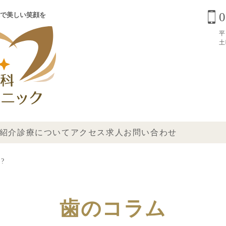
0
で美しい笑顔を
平
土
紹介
診療について
アクセス
求人
お問い合わせ
?
歯のコラム