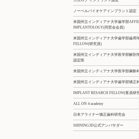
カムログ インプラント認定
ノーベルバイオケアインプラント認定
米国州立インディアナ大学歯学部AFFILIAT
IMPLANTOLOGY(同窓会会員)
米国州立インディアナ大学歯学部歯周
FELLOW(研究員)
米国州立インディアナ大学医学部解剖
認定医
米国州立インディアナ大学医学部麻酔
米国州立インディアナ大学歯学部矯正
IMPLANT RESARCH FELLOW(客員研
ALL ON 4 academy
日本アライナー矯正歯科研究会
SHINING3D公式アンバサダー