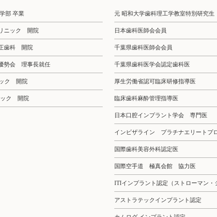
歯学部 卒業
元 昭和大学歯科理工学教室特別研究生
クリニック 開院
日本歯科医師会会員
矯正歯科 開院
千葉県歯科医師会会員
 優勢会 理事長就任
千葉県歯科医学会認定歯科医
ニック 開院
厚生労働省認可臨床研修指導医
リニック 開院
臨床歯科麻酔管理指導医
日本口腔インプラント学会 専門医
インビザライン プラチナエリートプ
国際歯科美容外科認定医
国際空手道 極真会館 協力医
ITIインプラント認定（ストローマン・
アストラテックインプラント認定