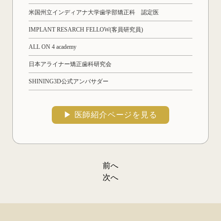
米国州立インディアナ大学歯学部矯正科 認定医
IMPLANT RESARCH FELLOW(客員研究員)
ALL ON 4 academy
日本アライナー矯正歯科研究会
SHINING3D公式アンバサダー
▶︎ 医師紹介ページを見る
前へ
投
次へ
稿
ナ