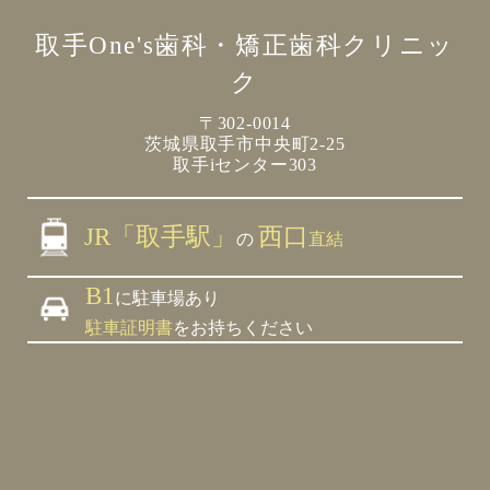
取手One's歯科・矯正歯科クリニッ
ク
〒302-0014
茨城県取手市中央町2-25
取手iセンター303
JR「取手駅」
西口
の
直結
B1
に駐車場あり
駐車証明書
をお持ちください