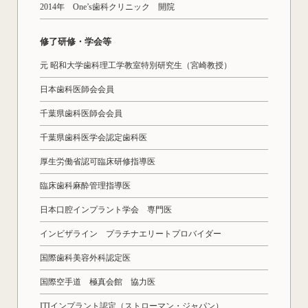
2014年 One’s歯科クリニック 開院
修了研修・学会等
元 昭和大学歯科理工学教室特別研究生（宮崎教授）
日本歯科医師会会員
千葉県歯科医師会会員
千葉県歯科医学会認定歯科医
厚生労働省認可臨床研修指導医
臨床歯科麻酔管理指導医
日本口腔インプラント学会 専門医
インビザライン プラチナエリートプロバイダー
国際歯科美容外科認定医
国際空手道 極真会館 協力医
ITIインプラント認定（ストローマン・ジャパン）