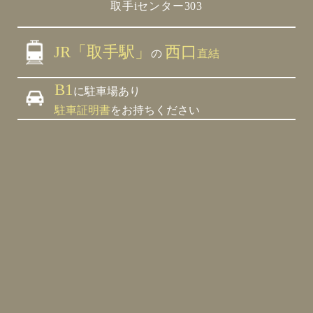
取手iセンター303
JR「取手駅」
西口
の
直結
B1
に駐車場あり
駐車証明書
をお持ちください