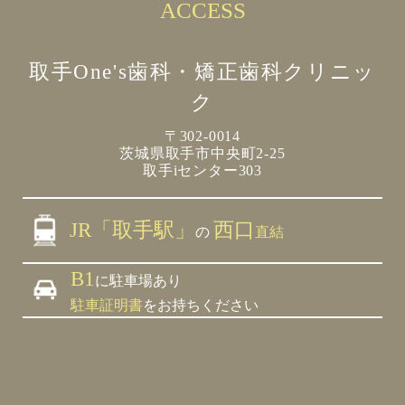
ACCESS
取手One's歯科・矯正歯科クリニッ
ク
〒302-0014
茨城県取手市中央町2-25
取手iセンター303
JR「取手駅」
西口
の
直結
B1
に駐車場あり
駐車証明書
をお持ちください