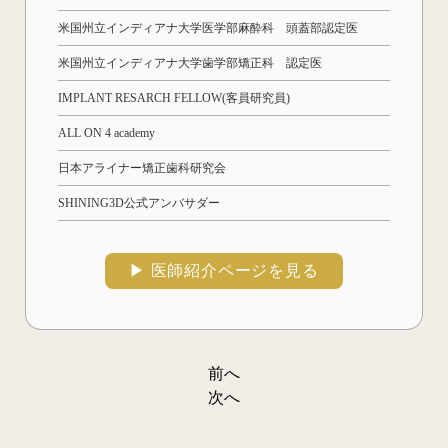
米国州立インディアナ大学医学部麻酔科 頭蓋部認定医
米国州立インディアナ大学歯学部矯正科 認定医
IMPLANT RESARCH FELLOW(客員研究員)
ALL ON 4 academy
日本アライナー矯正歯科研究会
SHINING3D公式アンバサダー
▶︎ 医師紹介ページを見る
前へ
投
次へ
稿