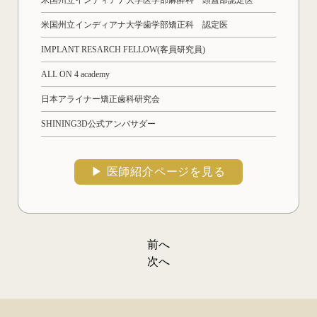
米国州立インディアナ大学歯学部矯正科 認定医
IMPLANT RESARCH FELLOW(客員研究員)
ALL ON 4 academy
日本アライナー矯正歯科研究会
SHINING3D公式アンバサダー
▶︎ 医師紹介ページを見る
前へ
投
次へ
稿
ナ