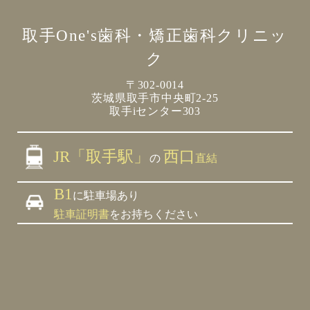
取手One's歯科・矯正歯科クリニッ
ク
〒302-0014
茨城県取手市中央町2-25
取手iセンター303
JR「取手駅」
西口
の
直結
B1
に駐車場あり
駐車証明書
をお持ちください