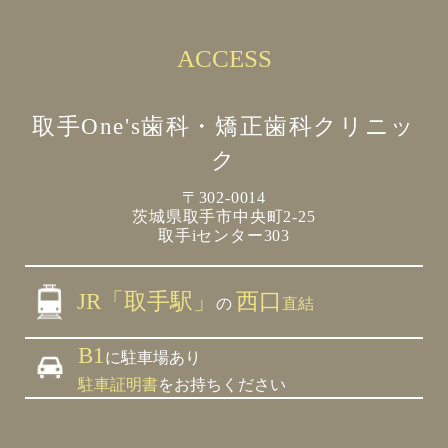
ACCESS
取手One's歯科・矯正歯科クリニッ
ク
〒302-0014
茨城県取手市中央町2-25
取手iセンター303
JR「取手駅」
西口
の
直結
B1
に駐車場あり
駐車証明書
をお持ちください